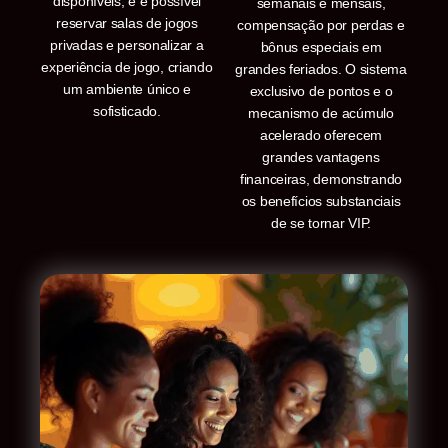
disponíveis, e é possível
semanais e mensais,
reservar salas de jogos
compensação por perdas e
privadas e personalizar a
bônus especiais em
experiência de jogo, criando
grandes feriados. O sistema
um ambiente único e
exclusivo de pontos e o
sofisticado.
mecanismo de acúmulo
acelerado oferecem
grandes vantagens
financeiras, demonstrando
os benefícios substanciais
de se tornar VIP.