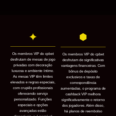
Os membros VIP do cpbet
Os membros VIP do cpbet
desfrutam de mesas de jogo
desfrutam de significativas
privadas com decoração
vantagens financeiras. Com
luxuosa e ambiente íntimo.
bônus de depósito
As mesas VIP têm limites
exclusivos e taxas de
elevados e regras especiais,
correspondência
com crupiês profissionais
aumentadas, o programa de
oferecendo serviço
cashback VIP melhora
personalizado. Funções
significativamente o retorno
especiais e opções
dos jogadores. Além disso,
avançadas estão
há planos de reembolso