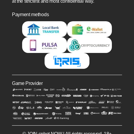
at the strictest and most confidential way.
Payment methods
Game Provider
© JOIN cpbet NOW | All rights reserved. 18+